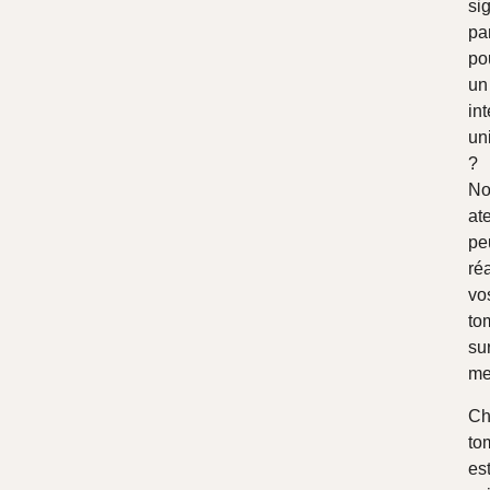
si
par
po
un
int
un
?
No
ate
pe
réa
vo
to
su
me
Ch
to
es