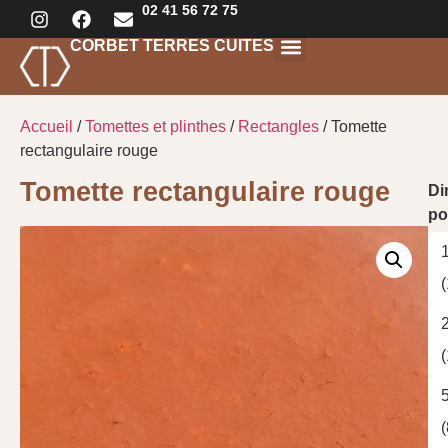
02 41 56 72 75
CORBET TERRES CUITES
Tomettes et plinthes
Terres cuites
Terres crues
Accueil
/
Tomettes et plinthes
/
Rectangles
/ Tomette
rectangulaire rouge
Tomette rectangulaire rouge