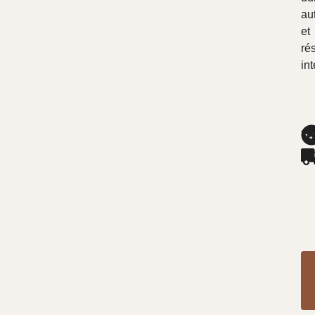
au
et
ré
in