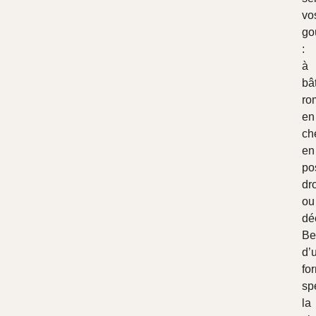
vo
go
:
à
bâ
ro
en
ch
en
po
dro
ou
dé
Be
d’
fo
sp
la