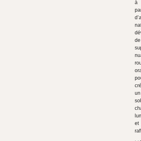
à
par
d’a
nat
dé
de
su
nu
ro
or
po
cr
un
so
ch
lu
et
raf