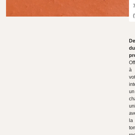
De
du
pr
Of
à
vo
int
un
ch
un
av
la
to
re