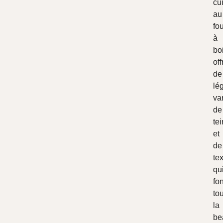
cu
au
fo
à
bo
off
de
lé
va
de
tei
et
de
te
qu
fon
to
la
be