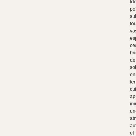
Id
po
su
to
vo
es
ce
br
de
so
en
ter
cu
ap
im
un
at
au
et