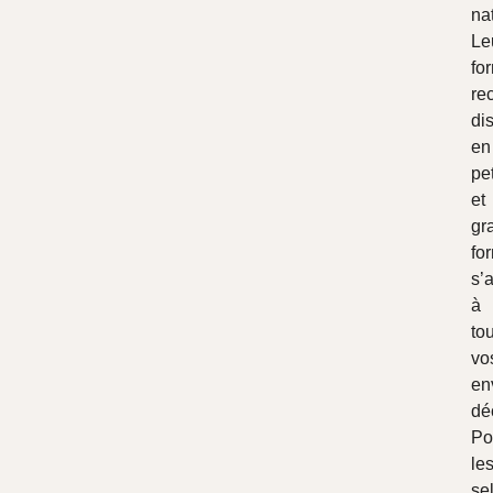
nat
Le
fo
re
di
en
pet
et
gr
fo
s’
à
to
vo
en
dé
Po
le
se