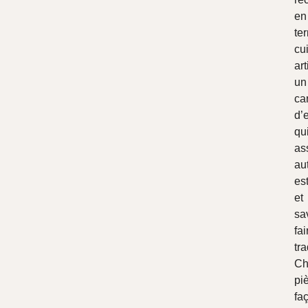
en
ter
cu
ar
un
ca
d’
qu
as
aut
es
et
sa
fai
tra
Ch
pi
fa