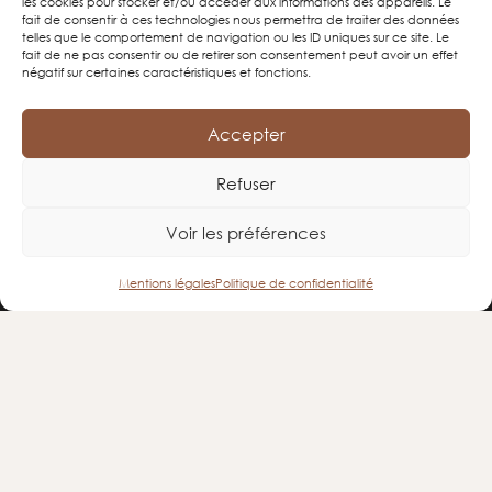
les cookies pour stocker et/ou accéder aux informations des appareils. Le
8 Rue Principale, la Poterie
fait de consentir à ces technologies nous permettra de traiter des données
49230 Tillières, Sèvremoine
telles que le comportement de navigation ou les ID uniques sur ce site. Le
fait de ne pas consentir ou de retirer son consentement peut avoir un effet
négatif sur certaines caractéristiques et fonctions.
02 41 56 72 75
contact@corbet-terrescuites.
com
Accepter
Horaires :
08h00-12h00 / 14h00-18h00 du lundi au vendredi
Refuser
09h00-12h00 le samedi (sur rdv)
Voir les préférences
Mentions légales
Politique de confidentialité
NOS PRODUITS
Tomettes et plinthes
Briques de terre crue
Briques de terre cuite
Parements
Tuiles