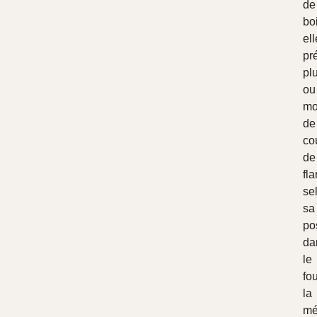
de
bo
ell
pr
pl
ou
mo
de
co
de
fl
se
sa
po
da
le
fou
la
mé