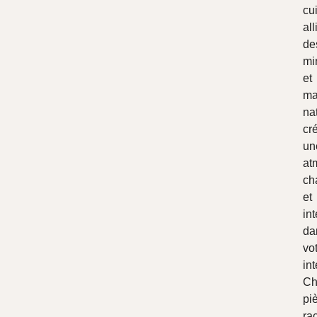
cu
all
de
mi
et
ma
nat
cr
un
at
ch
et
in
da
vo
int
Ch
pi
ra