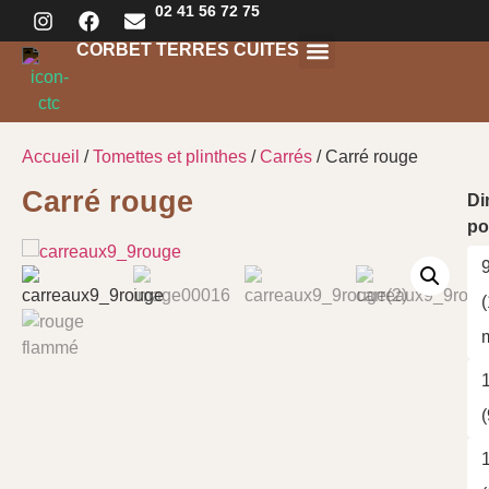
02 41 56 72 75
CORBET TERRES CUITES
Tomettes et plinthes
Terres cuites
Terres crues
Accueil
/
Tomettes et plinthes
/
Carrés
/ Carré rouge
Carré rouge