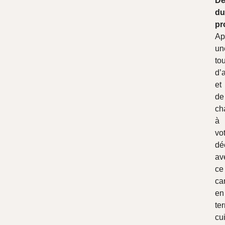
De
du
pr
Ap
un
to
d’
et
de
ch
à
vo
dé
av
ce
ca
en
ter
cu