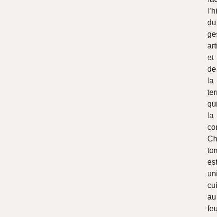
l’h
du
ge
ar
et
de
la
ter
qu
la
co
Ch
to
es
un
cu
au
fe