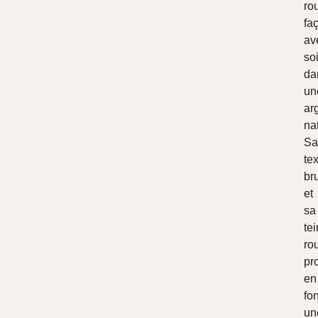
ro
fa
av
so
da
un
arg
nat
Sa
te
br
et
sa
tei
ro
pr
en
fon
un