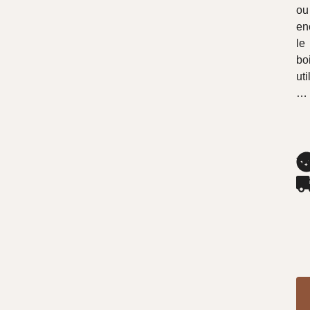
ou
en
le
bo
uti
…