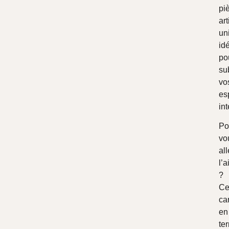
pi
ar
un
id
po
su
vo
es
int
Po
vo
al
l’
?
C
ca
en
ter