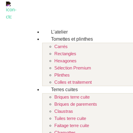
CORBET TERRES CUITES
L’atelier
Tomettes et plinthes
Carrés
Rectangles
Hexagones
Sélection Premium
Plinthes
Colles et traitement
Terres cuites
Briques terre cuite
Briques de parements
Claustras
Tuiles terre cuite
Faitage terre cuite
Chamottes