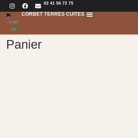
02 41 56 72 75
CORBET TERRES CUITES
Tomettes et plinthes
Terres cuites
Terres crues
Panier