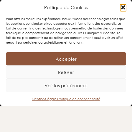
49230 Tillières, Sèvremoine
Politique de Cookies
02 41 56 72 75
Pour offrir les meilleures expériences, nous utilisons des technologies telles que
contact@corbet-terrescuites.
com
les cookies pour stocker et/ou accéder aux informations des appareils. Le
fait de consentir à ces technologies nous permettra de traiter des données
telles que le comportement de navigation ou les ID uniques sur ce site. Le
Horaires :
fait de ne pas consentir ou de retirer son consentement peut avoir un effet
08h00-12h00 / 14h00-18h00 du lundi au vendredi
négatif sur certaines caractéristiques et fonctions.
09h00-12h00 le samedi (sur rdv)
Accepter
Refuser
NOS PRODUITS
Voir les préférences
Tomettes et plinthes
Briques de terre crue
Mentions légales
Politique de confidentialité
Briques de terre cuite
Parements
Tuiles