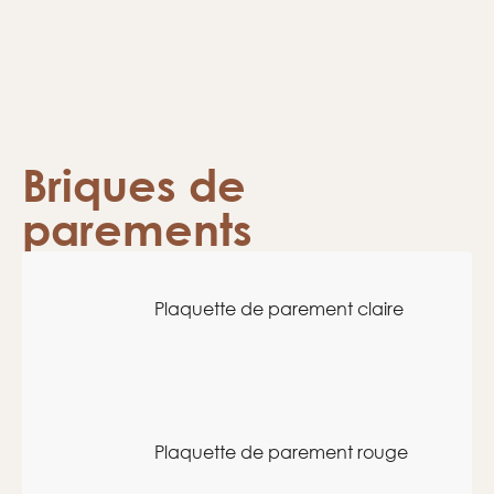
Briques de
parements
Plaquette de parement claire
Plaquette de parement rouge