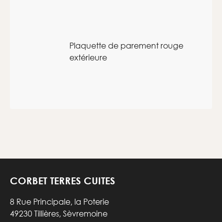
Plaquette de parement rouge
extérieure
CORBET TERRES CUITES
8 Rue Principale, la Poterie
49230 Tillières, Sèvremoine